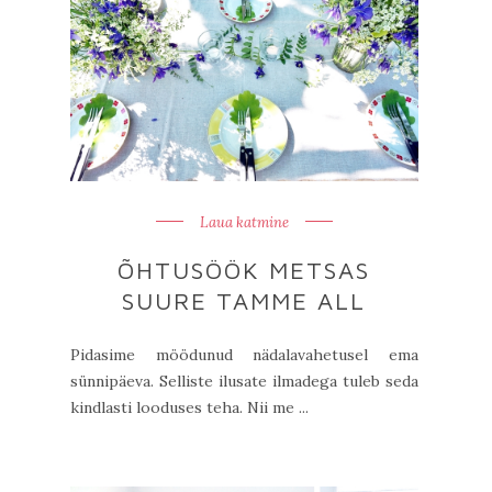
Laua katmine
ÕHTUSÖÖK METSAS
SUURE TAMME ALL
Pidasime möödunud nädalavahetusel ema
sünnipäeva. Selliste ilusate ilmadega tuleb seda
kindlasti looduses teha. Nii me ...