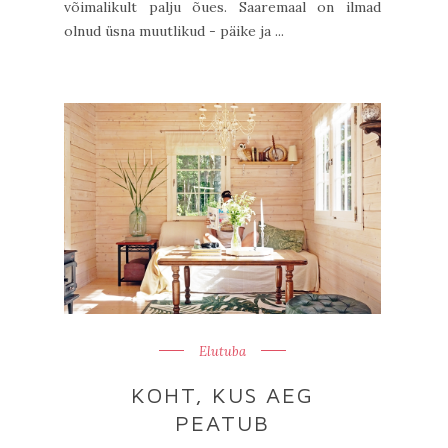
võimalikult palju õues. Saaremaal on ilmad
olnud üsna muutlikud - päike ja ...
Elutuba
KOHT, KUS AEG
PEATUB