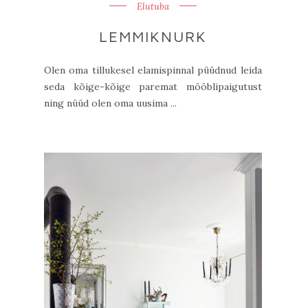
Elutuba
LEMMIKNURK
Olen oma tillukesel elamispinnal püüdnud leida
seda kõige-kõige paremat mööblipaigutust
ning nüüd olen oma uusima ...