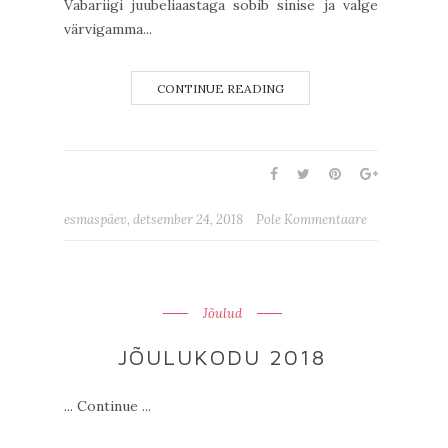
Vabariigi juubeliaastaga sobib sinise ja valge
värvigamma...
CONTINUE READING
esmaspäev, detsember 24, 2018
Pole Kommentaare
Jõulud
JÕULUKODU 2018
... Continue ...