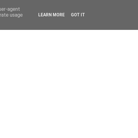
user-agent
erate usage
LEARN MORE
GOT IT