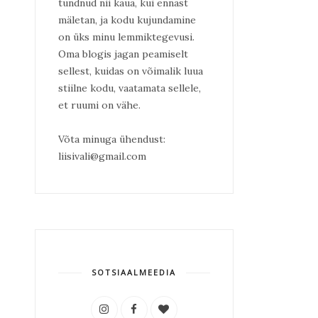
tundnud nii kaua, kui ennast
mäletan, ja kodu kujundamine
on üks minu lemmiktegevusi.
Oma blogis jagan peamiselt
sellest, kuidas on võimalik luua
stiilne kodu, vaatamata sellele,
et ruumi on vähe.
Võta minuga ühendust:
liisivali@gmail.com
SOTSIAALMEEDIA