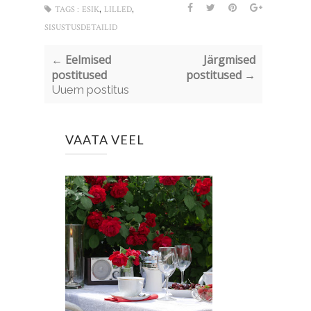
,
,
TAGS :
ESIK
LILLED
SISUSTUSDETAILID
← Eelmised
Järgmised
postitused
postitused →
Uuem postitus
VAATA VEEL