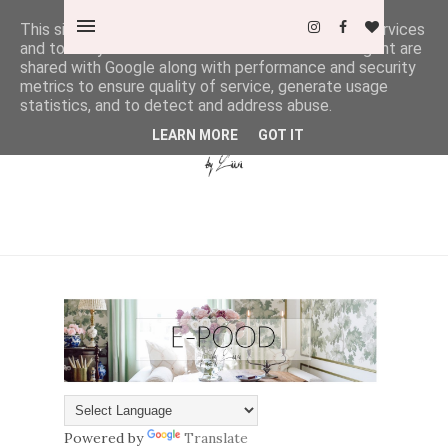
This site uses cookies from Google to deliver its services
and to analyze traffic. Your IP address and user-agent are
shared with Google along with performance and security
metrics to ensure quality of service, generate usage
statistics, and to detect and address abuse.
LEARN MORE
GOT IT
Powered by
Translate