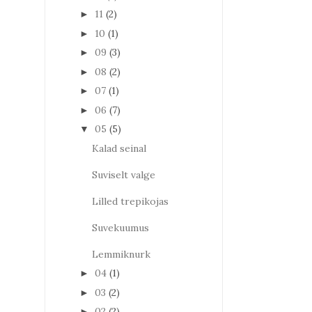
11
(2)
►
10
(1)
►
09
(3)
►
08
(2)
►
07
(1)
►
06
(7)
►
05
(5)
▼
Kalad seinal
Suviselt valge
Lilled trepikojas
Suvekuumus
Lemmiknurk
04
(1)
►
03
(2)
►
02
(2)
►