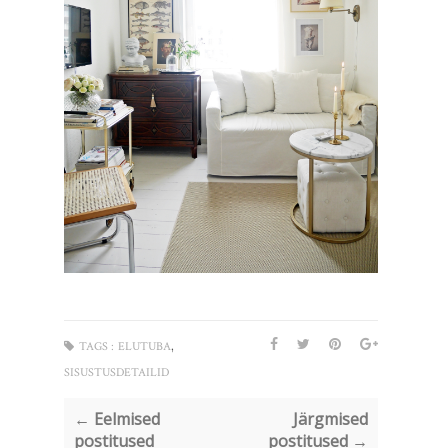
,
TAGS :
ELUTUBA
SISUSTUSDETAILID
← Eelmised
Järgmised
postitused
postitused →