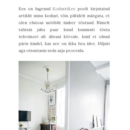
Kes on lugenud
Kodustiil.ee
poolt kirjutatud
artiklit minu kodust, võis piltidelt märgata, et
olen elutoas mööblit ümber tõstnud. Nimelt
tahtsin juba paar kuud kummuti tõsta
televiisori alt diivani kõrvale, kuid ei olnud
päris kindel, kas see on ikka hea idee. Hiljuti
aga otsustasin seda asja proovida.