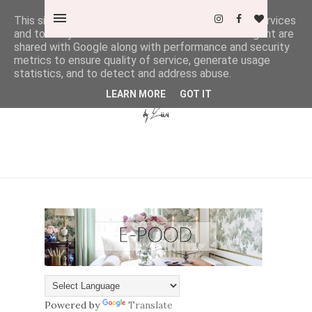
This site uses cookies from Google to deliver its services
and to analyze traffic. Your IP address and user-agent are
shared with Google along with performance and security
metrics to ensure quality of service, generate usage
statistics, and to detect and address abuse.
LEARN MORE
GOT IT
Powered by
Translate